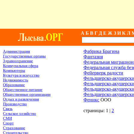
А
Б
В
Г
Д
Е
Ж
З
И
К
Л
Фабрика Брагина
Администрация
Государственные органы
Фантазия
Здравоохранение
Федеральная миграцион
Коммунальная сфера
Федеральная служба без
Компьютеры
Фейерверк радости
Культура и искусство
Фельдшерско-акушерски
Недвижимость
Фельдшерско-акушерск
Образование
Фельдшерско-акушерск
Общественное питание
Фельдшерско-акушерск
Общественные организации
Отдых и развлечения
Феникс
ООО
Производство
Связь
страницы: 1 |
2
Сельское хозяйство
СМИ
Спорт
Страхование
Строительство