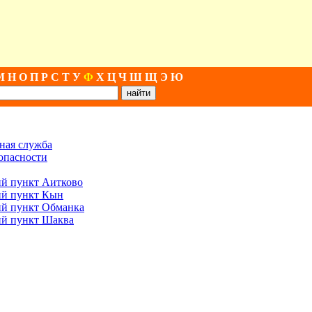
М
Н
О
П
Р
С
Т
У
Ф
Х
Ц
Ч
Ш
Щ
Э
Ю
ная служба
опасности
й пункт Аитково
ий пункт Кын
ий пункт Обманка
ий пункт Шаква